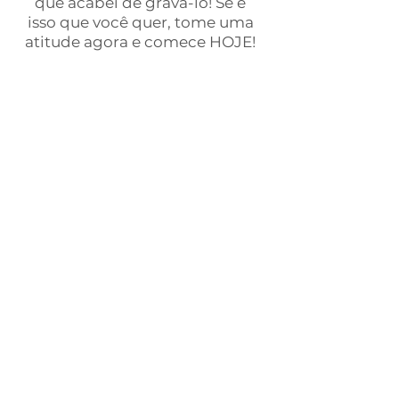
que acabei de gravá-lo! Se é
isso que você quer, tome uma
atitude agora e comece HOJE!
LIBERAR ACESSO
LILLY HASTINGS
Quem é
Formada em Psicologia pela PUC-
SP com especialização em
Integração Psicofísica pelo