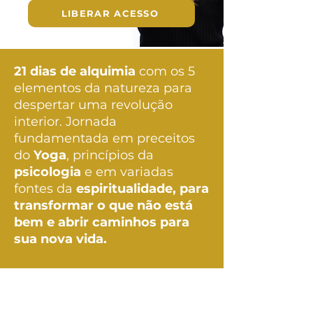
LIBERAR ACESSO
21 dias de alquimia
com os 5
elementos da natureza para
despertar uma revolução
interior. Jornada
fundamentada em preceitos
do
Yoga
, princípios da
psicologia
e em variadas
fontes da
espiritualidade, para
transformar o que não está
bem e abrir caminhos para
sua nova vida.