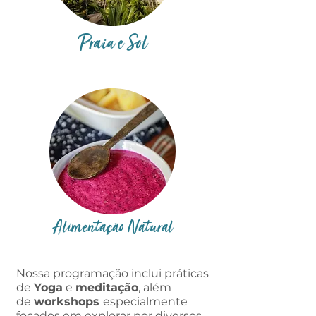
Praia
e Sol
Alimentação Natural
Nossa programação inclui práticas
de
Yoga
e
meditação
, além
de
workshops
especialmente
focados em explorar por diversos