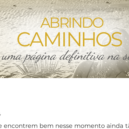
ABRINDO
CAMI
NHOS
 uma página definitiva na s
,
se encontrem bem nesse momento ainda tã