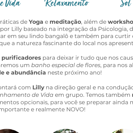
e Vida
Relaxamento
Sol
ráticas de
Yoga
e
meditação
, além de
worksho
r Lilly baseado na integração da Psicologia, d
ar em seu lindo bangalô e também para curtir o 
que a natureza fascinante do local nos apresen
 purificadores
para deixar ir tudo que nos caus
maremos um
banho especial de flores
, para nos 
úde e abundância
neste próximo ano!
 contará com
Lilly
na direção geral e na condução
inhamento de Vida
em grupo. Temos também
imentos opcionais, para você se preparar ainda 
 importante e realmente NOVO!