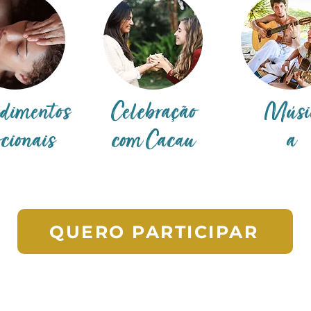
dimentos
Celebração
Músi
cionais
com Cacau
a
QUERO PARTICIPAR