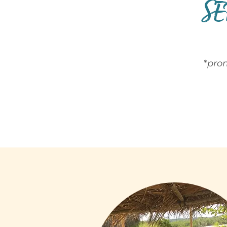
SE
*pro