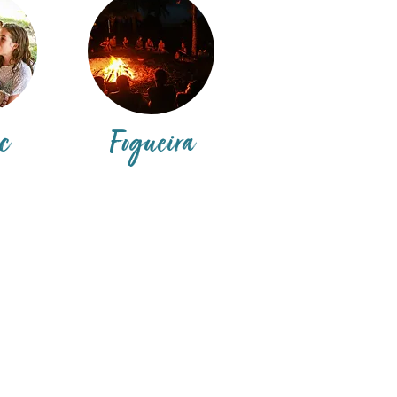
c
Fogueira