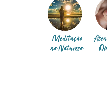
Meditação
Aten
na Natureza
Op