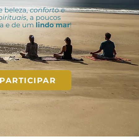
e beleza,
conforto e
irituais
, a poucos
ia e de um
lindo mar
!
PARTICIPAR