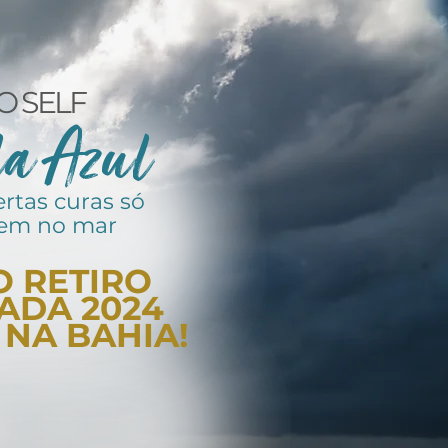
O SELF
la Azul
ertas curas só
em no mar
O RETIRO
ADA 2024
 NA BAHIA
!