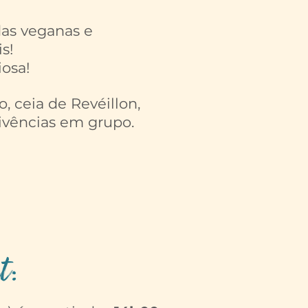
das veganas e
s!
iosa!
, ceia de Revéillon,
ivências em grupo.
t: