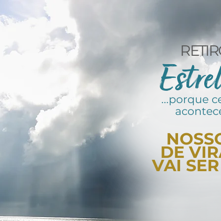
RETIR
Estre
...porque c
acontec
NOSS
DE VIR
VAI SER