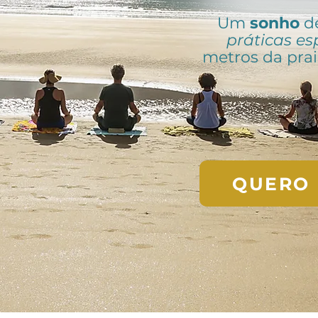
Um
sonho
d
práticas esp
metros da pra
QUERO 