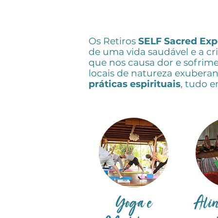
Os Retiros
SELF
Sacred Exp
de uma vida saudável e a cr
que nos causa dor e sofrime
locais de natureza exubera
práticas espirituais
, tudo 
Yoga e
Ali