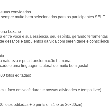
peutas convidados
 sempre muito bem selecionados para os participantes SELF
ena Lozano
sa entre você e sua essência, seu espírito, gerando ferrament
e desafios e turbulentos da vida com serenidade e consciênci
aia
ela natureza e pela transformação humana.
licado e uma linguagem autoral de muito bom gosto!
200 fotos editadas)
com + foco em você durante nossas atividades e tempo livre)
0 fotos editadas + 5 prints em
fine art
20x30cm)