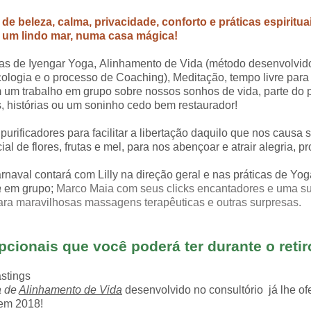
e beleza, calma, privacidade, conforto e práticas espiritua
 um lindo mar, numa casa mágica!
as de Iyengar Yoga, Alinhamento de Vida (método desenvolvido
logia e o processo de Coaching), Meditação, tempo livre para c
m um trabalho em grupo sobre nossos sonhos de vida, parte do
, histórias ou um soninho cedo bem restaurador!
ificadores para facilitar a libertação daquilo que nos causa 
l de flores, frutas e mel, para nos abençoar e atrair alegria, 
rnaval contará com Lilly na direção geral e nas práticas de Yo
a
em grupo;
Marco Maia com seus clicks encantadores e uma su
ara maravilhosas massagens terapêuticas e outras surpresas.
pcionais que você poderá ter durante o retir
Hastings
a de
Alinhamento de Vida
desenvolvido no consultório já lhe o
 em 2018!