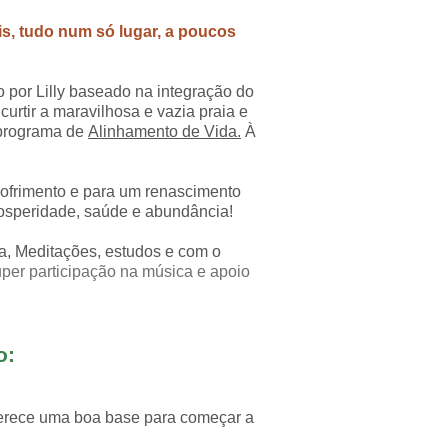
is, tudo num só lugar, a
poucos
 por Lilly baseado na integração do
urtir a maravilhosa e vazia praia e
 programa de
Alinhamento de Vida.
À
sofrimento e para um renascimento
prosperidade, saúde e abundância!
ga, Meditações, estudos e com o
per participação na música e apoio
o:
ferece uma boa base para começar a