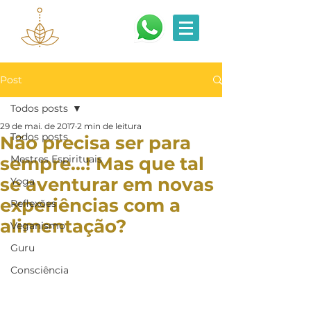
Post
Todos posts
29 de mai. de 2017
2 min de leitura
Todos posts
Não precisa ser para
sempre...! Mas que tal
Mestres Espirituais
se aventurar em novas
Yoga
experiências com a
Reflexões
alimentação?
Veganismo
Guru
Consciência