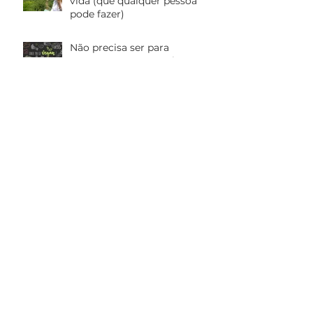
vida (que qualquer pessoa
pode fazer)
Não precisa ser para
sempre...! Mas que tal se
aventurar em novas
experiências com a
Doses Diárias de Alquimia na
alimentação?
Consciência
Disciplina e superação não
rimam com sofrimento
Métodos de Yoga
É possível ser livre?