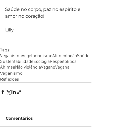
Saúde no corpo, paz no espírito e 
amor no coração!
Lilly
Tags:
Veganismo
Vegetarianismo
Alimentação
Saúde
Sustentabilidade
Ecologia
Respeito
Ética
Ahimsa
Não violência
Vegano
Vegana
Veganismo
Reflexões
Comentários